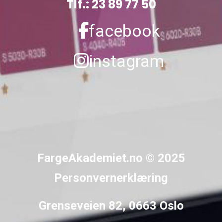
Tlf.: 23 89 77 50
facebook
instagram
FargeAkademiet.no
© 2025
Personvernerklæring
Grenseveien 82, 0663 Oslo